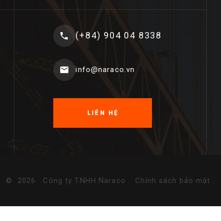
(+84) 904 04 8338
info@naraco.vn
LIÊN HỆ
©
2026
Công ty TNHH Naraco
.
Chính sách bảo mật
.