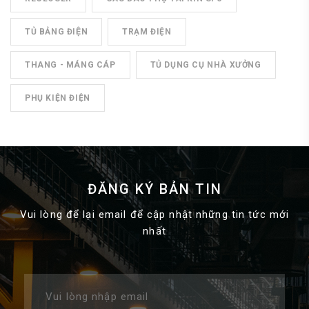
TỦ BẢNG ĐIỆN
TRẠM ĐIỆN
THANG - MÁNG CÁP
TỦ DỤNG CỤ NHÀ XƯỞNG
PHỤ KIỆN ĐIỆN
ĐĂNG KÝ BẢN TIN
Vui lòng để lại email để cập nhật những tin tức mới
nhất