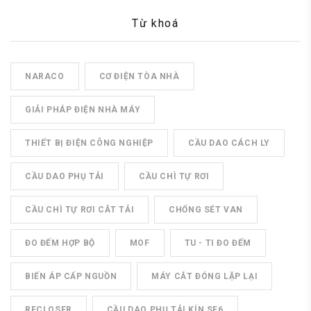
Từ khoá
NARACO
CƠ ĐIỆN TÒA NHÀ
GIẢI PHÁP ĐIỆN NHÀ MÁY
THIẾT BỊ ĐIỆN CÔNG NGHIỆP
CẦU DAO CÁCH LY
CẦU DAO PHỤ TẢI
CẦU CHÌ TỰ RƠI
CẦU CHÌ TỰ RƠI CẮT TẢI
CHỐNG SÉT VAN
ĐO ĐẾM HỢP BỘ
MOF
TU - TI ĐO ĐẾM
BIẾN ÁP CẤP NGUỒN
MÁY CẮT ĐÓNG LẶP LẠI
RECLOSER
CẦU DAO PHỤ TẢI KÍN SF6